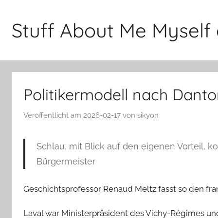
Zum
Inhalt
Stuff About Me Myself 
springen
Politikermodell nach Dant
Veröffentlicht am
2026-02-17
von
sikyon
Schlau, mit Blick auf den eigenen Vorteil, kor
Bürgermeister
Geschichtsprofessor Renaud Meltz fasst so den fra
Laval war Ministerpräsident des Vichy-Régimes und