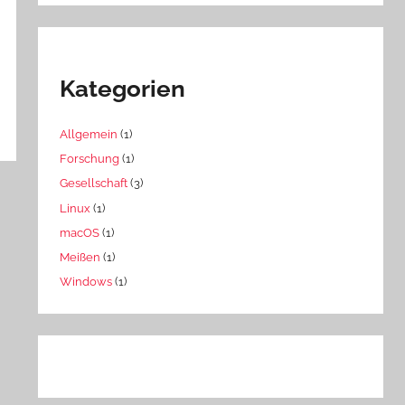
Kategorien
Allgemein
(1)
Forschung
(1)
Gesellschaft
(3)
Linux
(1)
macOS
(1)
Meißen
(1)
Windows
(1)