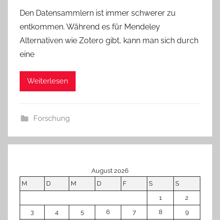
Den Datensammlern ist immer schwerer zu
entkommen. Während es für Mendeley
Alternativen wie Zotero gibt, kann man sich durch
eine
Weiterlesen
Forschung
August 2026
M
D
M
D
F
S
S
1
2
3
4
5
6
7
8
9