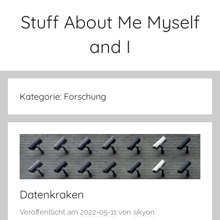
Zum
Stuff About Me Myself
Inhalt
springen
and I
Kategorie:
Forschung
Datenkraken
Veröffentlicht am
2022-05-11
von
sikyon